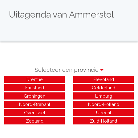
Uitagenda van Ammerstol
Selecteer een provincie
Drenthe
Flevoland
Friesland
Gelderland
Groningen
Limburg
Noord-Brabant
Noord-Holland
Overijssel
Utrecht
Zeeland
Zuid-Holland