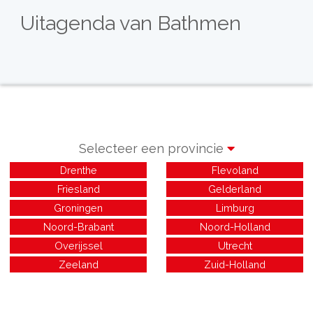
Uitagenda van Bathmen
Selecteer een provincie
Drenthe
Flevoland
Friesland
Gelderland
Groningen
Limburg
Noord-Brabant
Noord-Holland
Overijssel
Utrecht
Zeeland
Zuid-Holland