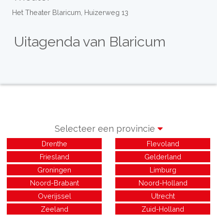
Het Theater Blaricum, Huizerweg 13
Uitagenda van Blaricum
Selecteer een provincie
Drenthe
Flevoland
Friesland
Gelderland
Groningen
Limburg
Noord-Brabant
Noord-Holland
Overijssel
Utrecht
Zeeland
Zuid-Holland