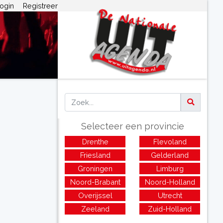
ogin
Registreer
Selecteer een provincie
Drenthe
Flevoland
Friesland
Gelderland
Groningen
Limburg
Noord-Brabant
Noord-Holland
Overijssel
Utrecht
Zeeland
Zuid-Holland