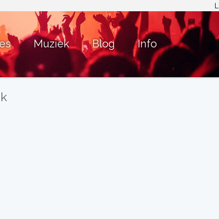
L
ies
Muziek
Blog
Info
ck