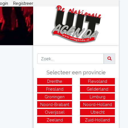
ogin
Registreer
Selecteer een provincie
Drenthe
Flevoland
Friesland
Gelderland
Groningen
Limburg
Noord-Brabant
Noord-Holland
Overijssel
Utrecht
Zeeland
Zuid-Holland