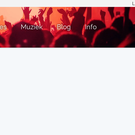
L
ies
Muziek
Blog
Info