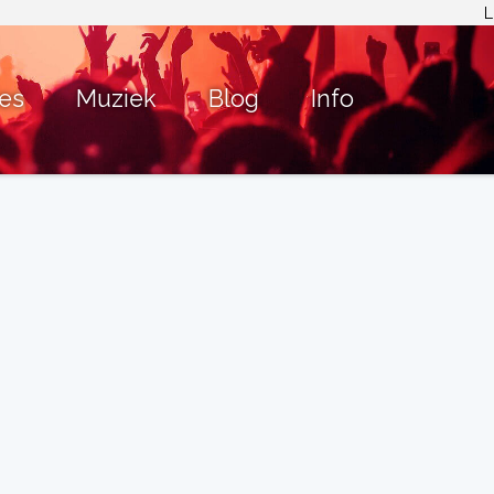
L
ies
Muziek
Blog
Info