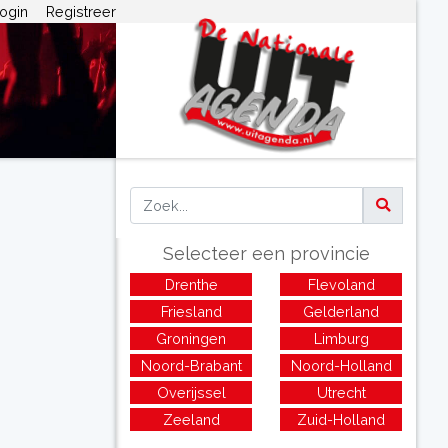
ogin
Registreer
Selecteer een provincie
Drenthe
Flevoland
Friesland
Gelderland
Groningen
Limburg
Noord-Brabant
Noord-Holland
Overijssel
Utrecht
Zeeland
Zuid-Holland