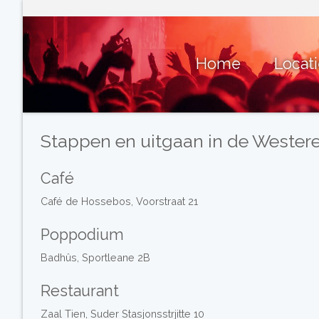
Home
Locat
Stappen en uitgaan in de Wester
Café
Café de Hossebos, Voorstraat 21
Poppodium
Badhûs, Sportleane 2B
Restaurant
Zaal Tien, Suder Stasjonsstrjitte 10