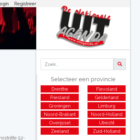
ogin
Registreer
Selecteer een provincie
Drenthe
Flevoland
Friesland
Gelderland
Groningen
Limburg
Noord-Brabant
Noord-Holland
Overijssel
Utrecht
Zeeland
Zuid-Holland
strjitte 52-