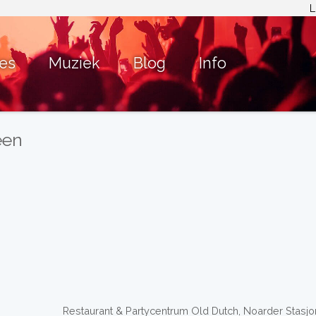
L
ies
Muziek
Blog
Info
een
Restaurant & Partycentrum Old Dutch, Noarder Stasjons