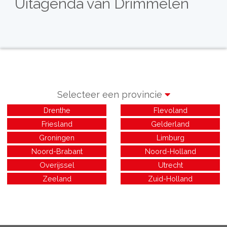
Uitagenda van Drimmelen
Selecteer een provincie
Drenthe
Flevoland
Friesland
Gelderland
Groningen
Limburg
Noord-Brabant
Noord-Holland
Overijssel
Utrecht
Zeeland
Zuid-Holland