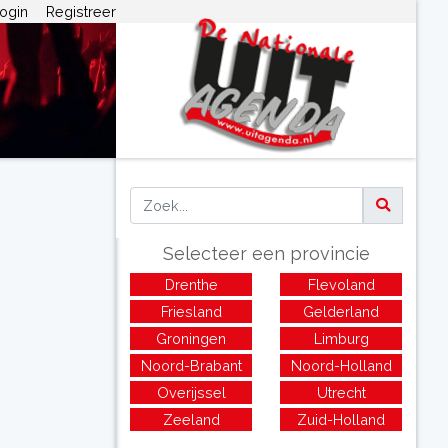
ogin
Registreer
Selecteer een provincie
Drenthe
Flevoland
Friesland
Gelderland
Groningen
Limburg
Noord-Brabant
Noord-Holland
Overijssel
Utrecht
Zeeland
Zuid-Holland