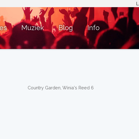
L
ies
Muziek
Blog
Info
Country Garden, Winia's Reed 6