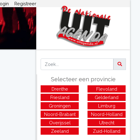
ogin
Registreer
Selecteer een provincie
Drenthe
Flevoland
Friesland
Gelderland
Groningen
Limburg
Noord-Brabant
Noord-Holland
Overijssel
Utrecht
Zeeland
Zuid-Holland