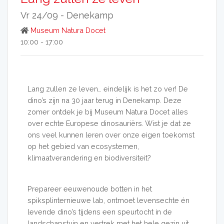
Vr 24/09 -
Denekamp
Museum Natura Docet
10:00 - 17:00
Lang zullen ze leven… eindelijk is het zo ver! De
dino’s zijn na 30 jaar terug in Denekamp. Deze
zomer ontdek je bij Museum Natura Docet alles
over echte Europese dinosauriërs. Wist je dat ze
ons veel kunnen leren over onze eigen toekomst
op het gebied van ecosystemen,
klimaatverandering en biodiversiteit?
Prepareer eeuwenoude botten in het
spiksplinternieuwe lab, ontmoet levensechte én
levende dino’s tijdens een speurtocht in de
landschapstuin en vertrek met het hele gezin uit