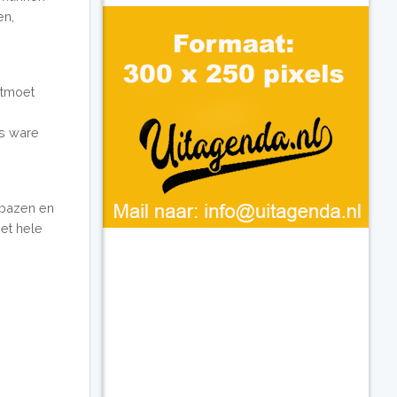
en,
ntmoet
ls ware
rbazen en
Het hele