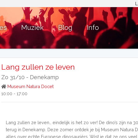
L
ies
Muziek
Blog
Info
Lang zullen ze leven
Zo 31/10 -
Denekamp
Museum Natura Docet
10:00 - 17:00
Lang zullen ze leven… eindelijk is het zo ver! De dino’s zijn na 30
terug in Denekamp. Deze zomer ontdek je bij Museum Natura 
alles over echte Europese dinosauriërs. Wist je dat ze ons vee