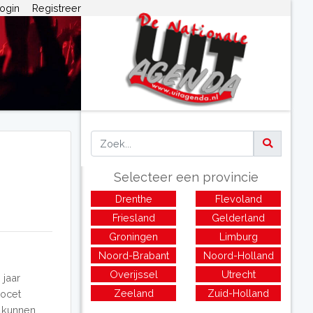
ogin
Registreer
Selecteer een provincie
Drenthe
Flevoland
Friesland
Gelderland
Groningen
Limburg
Noord-Brabant
Noord-Holland
Overijssel
Utrecht
 jaar
Zeeland
Zuid-Holland
Docet
l kunnen