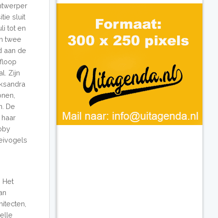
ontwerper
ie sluit
li tot en
en twee
nd aan de
afloop
l. Zijn
eksandra
onen,
n. De
 haar
Coby
eivogels
 Het
an
itecten,
elle