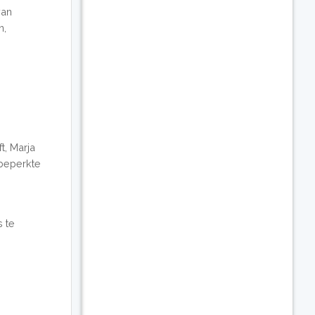
van
n,
t, Marja
 beperkte
s te