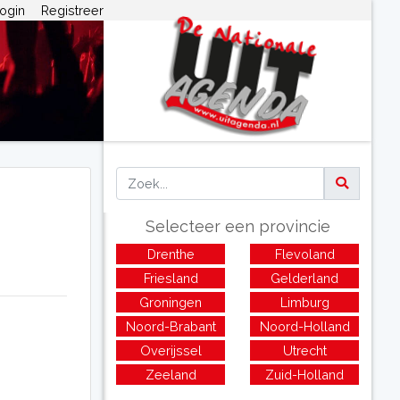
ogin
Registreer
Selecteer een provincie
Drenthe
Flevoland
Friesland
Gelderland
Groningen
Limburg
Noord-Brabant
Noord-Holland
Overijssel
Utrecht
Zeeland
Zuid-Holland