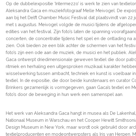
Op de dubbelexpositie ‘Intermezzo’ is werk te zien van textiel
Aleksandra Gaca en muziekfotograaf Melle Meivogel. De exposit
aan bij het Delft Chamber Music Festival dat plaatsvindt van 22 ju
met 1 augustus. Meivogel volgde de musici tijdens de afgelop
edities van het festival. Zijn foto’s laten de spanning voorafgaa
concerten, de concentratie tijdens het spel en de ontlading na 
zien. Ook bieden ze een blik achter de schermen van het festiva
foto’s zijn een ode aan de muziek, de musici en het publiek. Al
Gaca ontwerpt driedimensionale geweven textiel die door patr
ritmiek en herhaling een uitgesproken muzikaal karakter hebbe
wisselwerking tussen ambacht, techniek en kunst is voelbaar in
textiel. In de expositie, die door beide kunstenaars en curator 
Brinkers gezamenlijk is vormgegeven, gaan Gaca’s textiel en M
foto’s door de beweging in hun werk een samenspel aan.
Het werk van Aleksandra Gaca hangt in musea als De Lakenhal,
Nationaal Museum in Warschau en het Cooper Hewitt Smithsoni
Design Museum in New York, maar wordt ook gebruikt door arch
textielproducenten en modeontwerpsters als Iris van Herpen. M