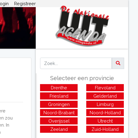
ogin
Registreer
Selecteer een provincie
Drenthe
Flevoland
Friesland
Gelderland
Groningen
Limburg
ere
Noord-Brabant
Noord-Holland
ien zou
Overijssel
Utrecht
n. In
Zeeland
Zuid-Holland
n