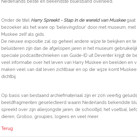
Nederlands beste en bekendste bluesband overleed.
Onder de titel
Harry Spreekt - Stap in de wereld van Muskee
gaat
bezoeker als het ware op ‘belevingstour’ door met museum, met
Muskee zelf als gids.
De nieuwe expositie zal op geheel andere wijze te bekijken en te
beluisteren zijn dan de afgelopen jaren in het museum gebruikelij
speciale podcasttechnieken van Guide-ID uit Deventer krijgt de 
veel informatie over het leven van Harry Muskee en beelden en
maken veel van dat leven zichtbaar en op die wijze komt Muskee
dichtbij.
Op basis van bestaand archiefmateriaal zijn er zo’n veertig geluid
beeldfragmenten geselecteerd waarin Nederlands bekendste bl
spreekt over zijn allerjongste jaren, de schooltijd, het voetbal, lie
dieren, Grolloo, groupies, logees en veel meer.
Terug