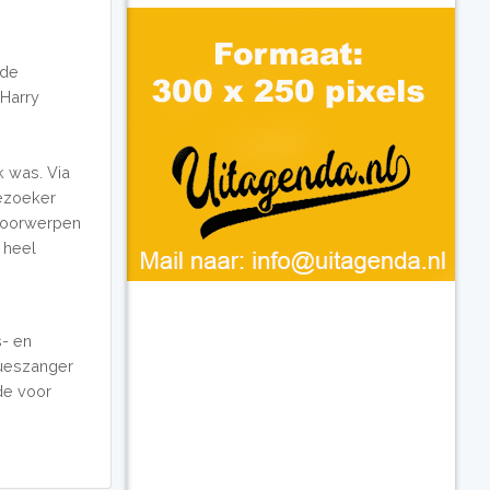
 de
 Harry
k was. Via
bezoeker
 voorwerpen
 heel
s- en
ueszanger
fde voor