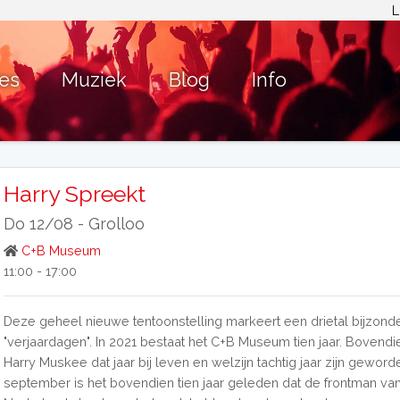
L
ies
Muziek
Blog
Info
Harry Spreekt
Do 12/08 -
Grolloo
C+B Museum
11:00 - 17:00
Deze geheel nieuwe tentoonstelling markeert een drietal bijzond
"verjaardagen". In 2021 bestaat het C+B Museum tien jaar. Bovend
Harry Muskee dat jaar bij leven en welzijn tachtig jaar zijn geworde
september is het bovendien tien jaar geleden dat de frontman va