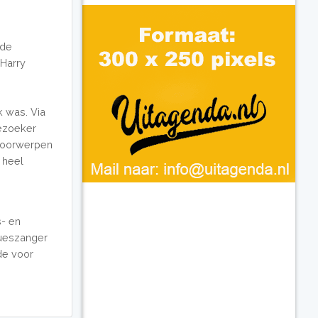
 de
 Harry
k was. Via
bezoeker
 voorwerpen
 heel
s- en
ueszanger
fde voor