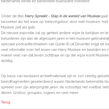
Nederlands beste en bekendste bluesband overleed.
Onder de titel
Harry Spreekt - Stap in de wereld van Muskee
gaat
bezoeker als het ware op ‘belevingstour’ door met museum, met
Muskee zelf als gids.
De nieuwe expositie zal op geheel andere wijze te bekijken en te
beluisteren zijn dan de afgelopen jaren in het museum gebruikelij
speciale podcasttechnieken van Guide-ID uit Deventer krijgt de 
veel informatie over het leven van Harry Muskee en beelden en
maken veel van dat leven zichtbaar en op die wijze komt Muskee
dichtbij.
Op basis van bestaand archiefmateriaal zijn er zo’n veertig geluid
beeldfragmenten geselecteerd waarin Nederlands bekendste bl
spreekt over zijn allerjongste jaren, de schooltijd, het voetbal, lie
dieren, Grolloo, groupies, logees en veel meer.
Terug