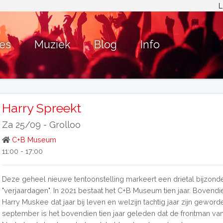
L
ies
Muziek
Blog
Info
Harry Spreekt
Za 25/09 -
Grolloo
C+B Museum
11:00 - 17:00
Deze geheel nieuwe tentoonstelling markeert een drietal bijzond
"verjaardagen". In 2021 bestaat het C+B Museum tien jaar. Bovend
Harry Muskee dat jaar bij leven en welzijn tachtig jaar zijn geworde
september is het bovendien tien jaar geleden dat de frontman va