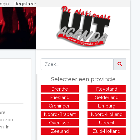
ogin
Registreer
Selecteer een provincie
Drenthe
Flevoland
Friesland
Gelderland
Groningen
Limburg
ere
Noord-Brabant
Noord-Holland
ien zou
Overijssel
Utrecht
n. In
Zeeland
Zuid-Holland
n