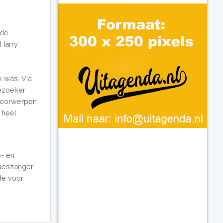
 de
 Harry
k was. Via
bezoeker
 voorwerpen
 heel
s- en
ueszanger
fde voor