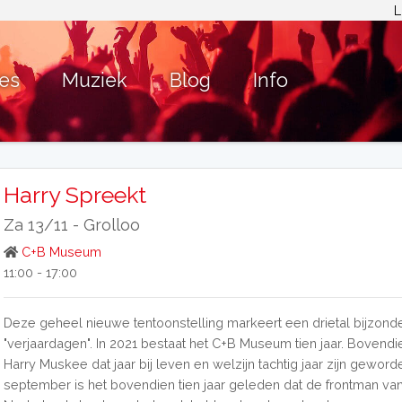
L
ies
Muziek
Blog
Info
Harry Spreekt
Za 13/11 -
Grolloo
C+B Museum
11:00 - 17:00
Deze geheel nieuwe tentoonstelling markeert een drietal bijzond
"verjaardagen". In 2021 bestaat het C+B Museum tien jaar. Bovend
Harry Muskee dat jaar bij leven en welzijn tachtig jaar zijn geworde
september is het bovendien tien jaar geleden dat de frontman va