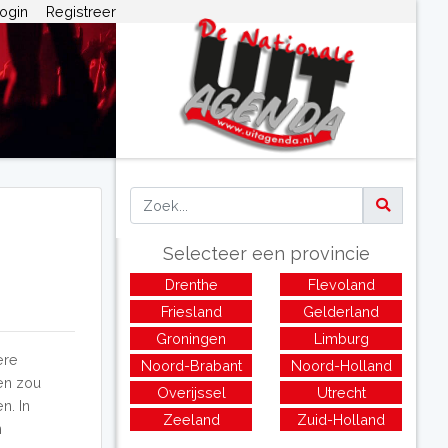
ogin
Registreer
Selecteer een provincie
Drenthe
Flevoland
Friesland
Gelderland
Groningen
Limburg
ere
Noord-Brabant
Noord-Holland
ien zou
Overijssel
Utrecht
n. In
Zeeland
Zuid-Holland
n