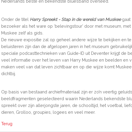
Nederlands beste en bekendste bluesband overleed.
Onder de titel
Harry Spreekt - Stap in de wereld van Muskee
gaat
bezoeker als het ware op ‘belevingstour’ door met museum, met
Muskee zelf als gids.
De nieuwe expositie zal op geheel andere wijze te bekijken en te
beluisteren zijn dan de afgelopen jaren in het museum gebruikelij
speciale podcasttechnieken van Guide-ID uit Deventer krijgt de 
veel informatie over het leven van Harry Muskee en beelden en
maken veel van dat leven zichtbaar en op die wijze komt Muskee
dichtbij.
Op basis van bestaand archiefmateriaal zijn er zo’n veertig geluid
beeldfragmenten geselecteerd waarin Nederlands bekendste bl
spreekt over zijn allerjongste jaren, de schooltijd, het voetbal, lie
dieren, Grolloo, groupies, logees en veel meer.
Terug