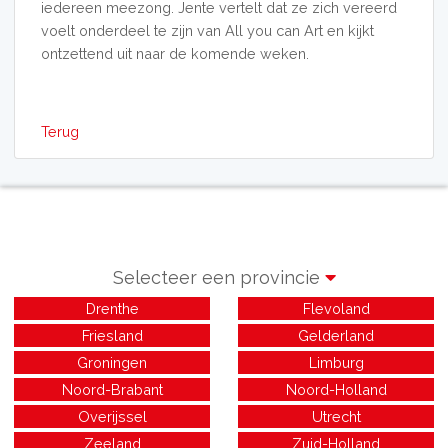
iedereen meezong. Jente vertelt dat ze zich vereerd
voelt onderdeel te zijn van All you can Art en kijkt
ontzettend uit naar de komende weken.
Terug
Selecteer een provincie
Drenthe
Flevoland
Friesland
Gelderland
Groningen
Limburg
Noord-Brabant
Noord-Holland
Overijssel
Utrecht
Zeeland
Zuid-Holland