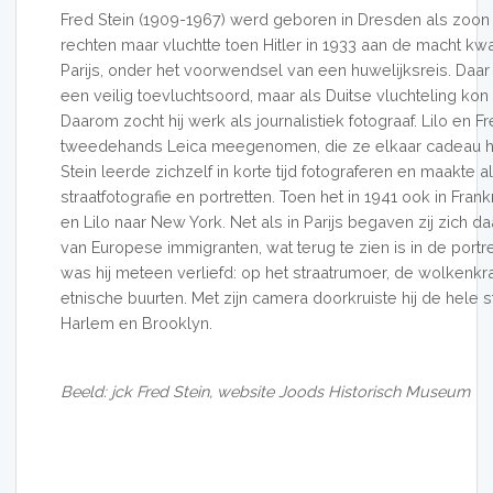
Fred Stein (1909-1967) werd geboren in Dresden als zoo
rechten maar vluchtte toen Hitler in 1933 aan de macht kw
Parijs, onder het voorwendsel van een huwelijksreis. Daa
een veilig toevluchtsoord, maar als Duitse vluchteling kon 
Daarom zocht hij werk als journalistiek fotograaf. Lilo en
tweedehands Leica meegenomen, die ze elkaar cadeau h
Stein leerde zichzelf in korte tijd fotograferen en maakte 
straatfotografie en portretten. Toen het in 1941 ook in Frank
en Lilo naar New York. Net als in Parijs begaven zij zich daa
van Europese immigranten, wat terug te zien is in de port
was hij meteen verliefd: op het straatrumoer, de wolkenk
etnische buurten. Met zijn camera doorkruiste hij de hele sta
Harlem en Brooklyn.
Beeld: jck Fred Stein, website Joods Historisch Museum