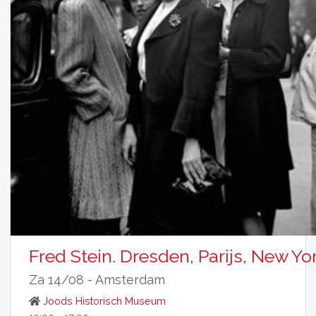
Fred Stein. Dresden, Parijs, New Yo
Za 14/08 -
Amsterdam
Joods Historisch Museum