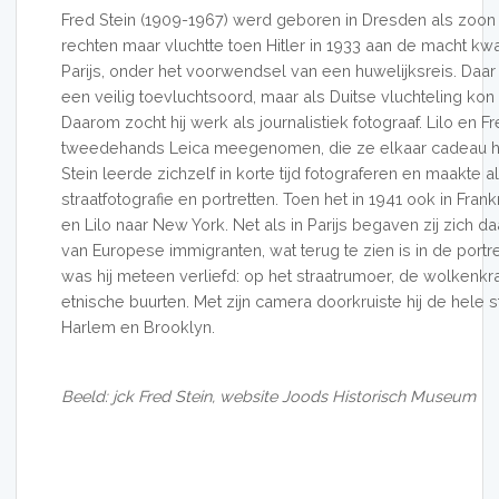
Fred Stein (1909-1967) werd geboren in Dresden als zoo
rechten maar vluchtte toen Hitler in 1933 aan de macht kw
Parijs, onder het voorwendsel van een huwelijksreis. Daa
een veilig toevluchtsoord, maar als Duitse vluchteling kon 
Daarom zocht hij werk als journalistiek fotograaf. Lilo en
tweedehands Leica meegenomen, die ze elkaar cadeau h
Stein leerde zichzelf in korte tijd fotograferen en maakte 
straatfotografie en portretten. Toen het in 1941 ook in Frank
en Lilo naar New York. Net als in Parijs begaven zij zich daa
van Europese immigranten, wat terug te zien is in de port
was hij meteen verliefd: op het straatrumoer, de wolkenk
etnische buurten. Met zijn camera doorkruiste hij de hele sta
Harlem en Brooklyn.
Beeld: jck Fred Stein, website Joods Historisch Museum