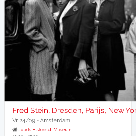
Fred Stein. Dresden, Parijs, New Yo
Vr 24/09 -
Amsterdam
Joods Historisch Museum