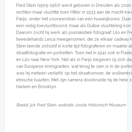
Fred Stein (1909-1967) werd geboren in Dresden als zoo
rechten maar vluchtte toen Hitler in 1933 aan de macht kw
Parijs, onder het voorwendsel van een huwelijksreis. Daa
een veilig toevluchtsoord, maar als Duitse vluchteling kon 
Daarom zocht hij werk als journalistiek fotograaf. Lilo en
tweedehands Leica meegenomen, die ze elkaar cadeau h
Stein leerde zichzelf in korte tijd fotograferen en maakte 
straatfotografie en portretten. Toen het in 1941 ook in Frank
en Lilo naar New York. Net als in Parijs begaven zij zich daa
van Europese immigranten, wat terug te zien is in de port
was hij meteen verliefd: op het straatrumoer, de wolkenk
etnische buurten. Met zijn camera doorkruiste hij de hele sta
Harlem en Brooklyn.
Beeld: jck Fred Stein, website Joods Historisch Museum