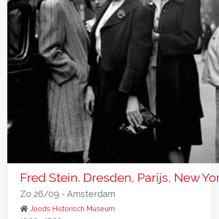
Fred Stein. Dresden, Parijs, New Yo
Zo 26/09 -
Amsterdam
Joods Historisch Museum