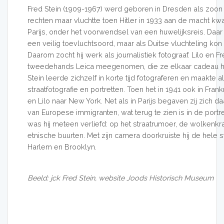
Fred Stein (1909-1967) werd geboren in Dresden als zoo
rechten maar vluchtte toen Hitler in 1933 aan de macht kw
Parijs, onder het voorwendsel van een huwelijksreis. Daa
een veilig toevluchtsoord, maar als Duitse vluchteling kon 
Daarom zocht hij werk als journalistiek fotograaf. Lilo en
tweedehands Leica meegenomen, die ze elkaar cadeau h
Stein leerde zichzelf in korte tijd fotograferen en maakte 
straatfotografie en portretten. Toen het in 1941 ook in Frank
en Lilo naar New York. Net als in Parijs begaven zij zich daa
van Europese immigranten, wat terug te zien is in de port
was hij meteen verliefd: op het straatrumoer, de wolkenk
etnische buurten. Met zijn camera doorkruiste hij de hele sta
Harlem en Brooklyn.
Beeld: jck Fred Stein, website Joods Historisch Museum