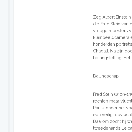
Zeg Albert Einstein
die Fred Stein van
vroege meesters va
kleinbeeldcamera én
honderden portrett
Chagall. Na zijn do
belangstelling. Het 
Ballingschap
Fred Stein (1909-1
rechten maar vlucht
Parijs, onder het 
een veilig toevlucht
Daarom zocht hij we
tweedehands Leica