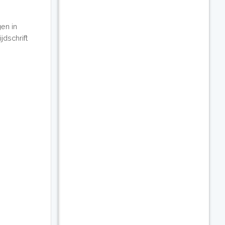
gen in
dschrift