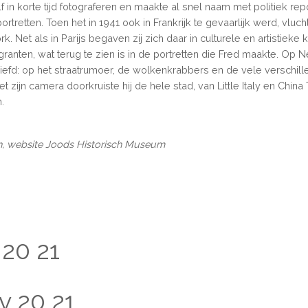
f in korte tijd fotograferen en maakte al snel naam met politiek rep
portretten. Toen het in 1941 ook in Frankrijk te gevaarlijk werd, vluch
k. Net als in Parijs begaven zij zich daar in culturele en artistieke 
anten, wat terug te zien is in de portretten die Fred maakte. Op 
iefd: op het straatrumoer, de wolkenkrabbers en de vele verschil
t zijn camera doorkruiste hij de hele stad, van Little Italy en China 
.
in, website Joods Historisch Museum
20
21
v
20
21