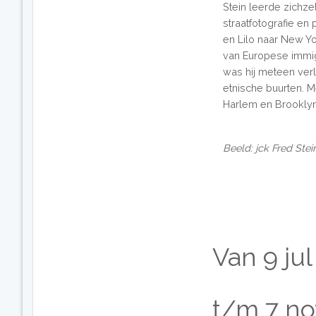
Stein leerde zichzel
straatfotografie en 
en Lilo naar New Yor
van Europese immigr
was hij meteen verl
etnische buurten. Me
Harlem en Brooklyn
Beeld: jck Fred Ste
Van
9
jul
t/m
7
no