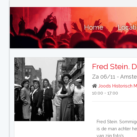
Home
Locat
Fred Stein. 
Za 06/11 -
Amst
Joods Historisch
10:00 - 17:00
Fred Stein. Sommige 
is de man achter he
van zijn foto’s.