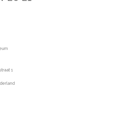
seum
traat 1
derland