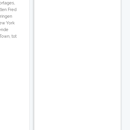
ortages,
tten Fred
kringen
New York
lende
Town, tot