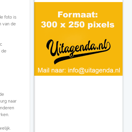
e foto is
n van de
c
n de
rde
burg naar
anderen
rken.
lijk.