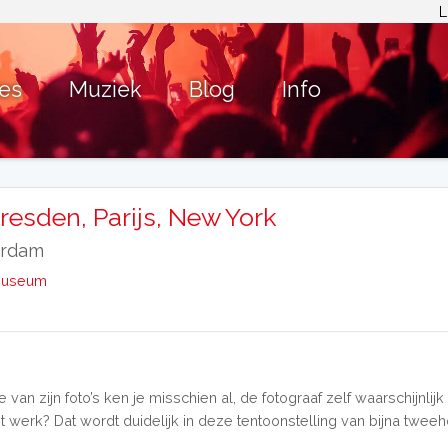
L
ies
Muziek
Blog
Info
Dresden, Parijs, New York
erdam
 Museum
van zijn foto’s ken je misschien al, de fotograaf zelf waarschijnlijk 
t werk? Dat wordt duidelijk in deze tentoonstelling van bijna twee