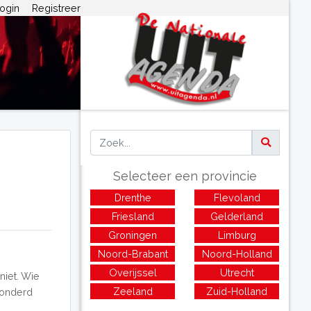
ogin
Registreer
Selecteer een provincie
Drenthe
Flevoland
Friesland
Gelderland
Groningen
Limburg
Noord-Brabant
Noord-Holland
Overijssel
Utrecht
niet. Wie
Zeeland
Zuid-Holland
honderd