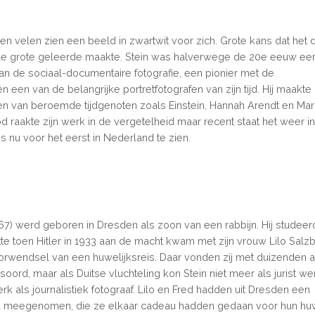
 en velen zien een beeld in zwartwit voor zich. Grote kans dat het d
 de grote geleerde maakte. Stein was halverwege de 20e eeuw ee
n de sociaal-documentaire fotografie, een pionier met de
 een van de belangrijke portretfotografen van zijn tijd. Hij maakte
en van beroemde tijdgenoten zoals Einstein, Hannah Arendt en Mar
od raakte zijn werk in de vergetelheid maar recent staat het weer i
is nu voor het eerst in Nederland te zien.
967) werd geboren in Dresden als zoon van een
rabbijn
. Hij studee
te toen Hitler in 1933 aan de macht kwam met zijn vrouw Lilo Salz
voorwendsel van een huwelijksreis. Daar vonden zij met duizenden 
soord, maar als Duitse vluchteling kon Stein niet meer als jurist we
rk als journalistiek fotograaf. Lilo en Fred hadden uit Dresden een
 meegenomen, die ze elkaar cadeau hadden gedaan voor hun huwe