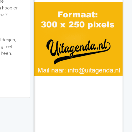
de
an hoop en
zus?
derijen,
og met
 heen.