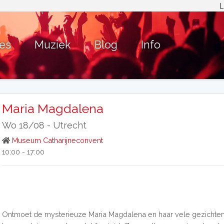
L
ies
Muziek
Blog
Info
Maria Magdalena
Wo 18/08 -
Utrecht
Museum Catharijneconvent
10:00 - 17:00
Ontmoet de mysterieuze Maria Magdalena en haar vele gezichten