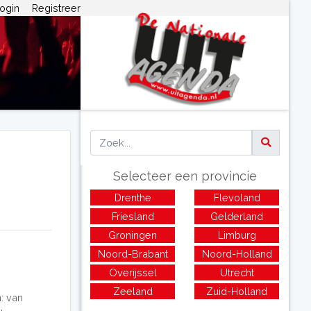
ogin
Registreer
Selecteer een provincie
Drenthe
Flevoland
Friesland
Gelderland
Groningen
Limburg
Noord-Brabant
Noord-Holland
Overijssel
Utrecht
Zeeland
Zuid-Holland
: van