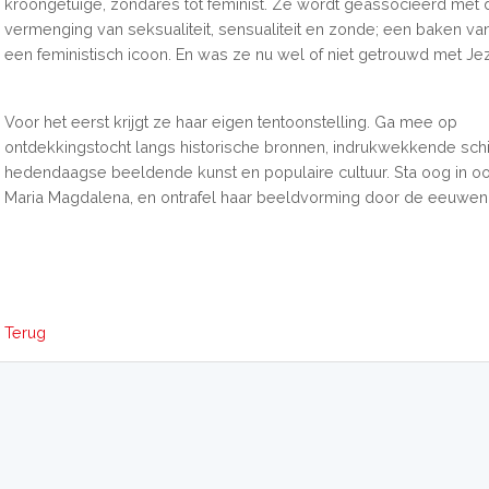
kroongetuige, zondares tot feminist. Ze wordt geassocieerd met 
vermenging van seksualiteit, sensualiteit en zonde; een baken v
een feministisch icoon. En was ze nu wel of niet getrouwd met Je
Voor het eerst krijgt ze haar eigen tentoonstelling. Ga mee op
ontdekkingstocht langs historische bronnen, indrukwekkende schil
hedendaagse beeldende kunst en populaire cultuur. Sta oog in o
Maria Magdalena, en ontrafel haar beeldvorming door de eeuwen
Terug