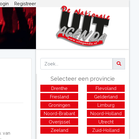
ogin
Registreer
Selecteer een provincie
Drenthe
Flevoland
Friesland
Gelderland
Groningen
Limburg
Noord-Brabant
Noord-Holland
Overijssel
Utrecht
Zeeland
Zuid-Holland
: van