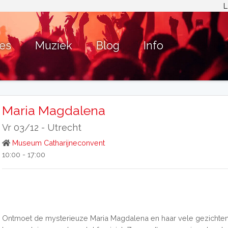
L
ies
Muziek
Blog
Info
Maria Magdalena
Vr 03/12 -
Utrecht
Museum Catharijneconvent
10:00 - 17:00
Ontmoet de mysterieuze Maria Magdalena en haar vele gezichten