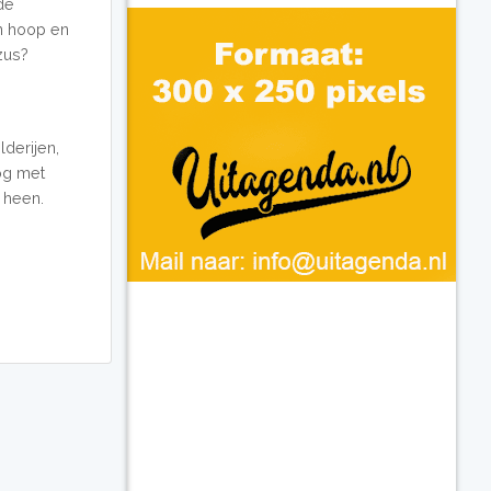
de
an hoop en
zus?
derijen,
og met
 heen.