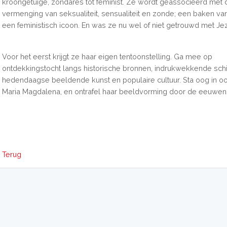
kroongetuige, zondares tot feminist. Ze wordt geassocieerd met 
vermenging van seksualiteit, sensualiteit en zonde; een baken v
een feministisch icoon. En was ze nu wel of niet getrouwd met Je
Voor het eerst krijgt ze haar eigen tentoonstelling. Ga mee op
ontdekkingstocht langs historische bronnen, indrukwekkende schil
hedendaagse beeldende kunst en populaire cultuur. Sta oog in o
Maria Magdalena, en ontrafel haar beeldvorming door de eeuwen
Terug