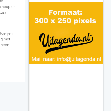
de
an hoop en
zus?
derijen,
og met
 heen.