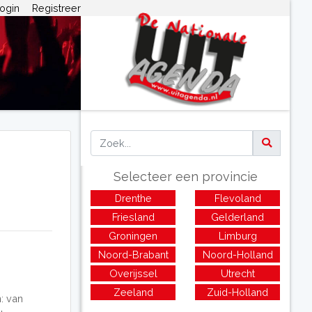
ogin
Registreer
Selecteer een provincie
Drenthe
Flevoland
Friesland
Gelderland
Groningen
Limburg
Noord-Brabant
Noord-Holland
Overijssel
Utrecht
Zeeland
Zuid-Holland
: van