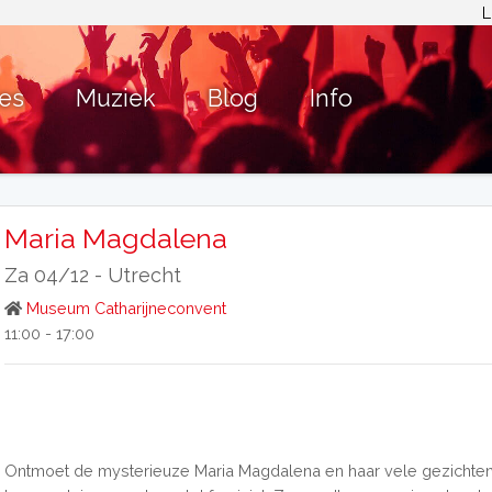
L
ies
Muziek
Blog
Info
Maria Magdalena
Za 04/12 -
Utrecht
Museum Catharijneconvent
11:00 - 17:00
Ontmoet de mysterieuze Maria Magdalena en haar vele gezichten