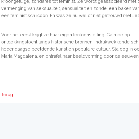
kroongetuige, zondares tot feminist. Ze wordt geassocieerd met 
vermenging van seksualiteit, sensualiteit en zonde; een baken v
een feministisch icoon. En was ze nu wel of niet getrouwd met Je
Voor het eerst krijgt ze haar eigen tentoonstelling. Ga mee op
ontdekkingstocht langs historische bronnen, indrukwekkende schil
hedendaagse beeldende kunst en populaire cultuur. Sta oog in o
Maria Magdalena, en ontrafel haar beeldvorming door de eeuwen
Terug