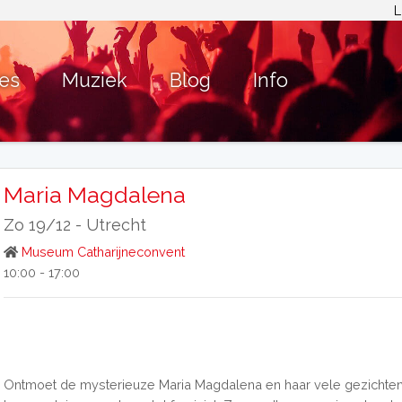
L
ies
Muziek
Blog
Info
Maria Magdalena
Zo 19/12 -
Utrecht
Museum Catharijneconvent
10:00 - 17:00
Ontmoet de mysterieuze Maria Magdalena en haar vele gezichten