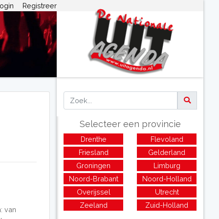
ogin
Registreer
Selecteer een provincie
Drenthe
Flevoland
Friesland
Gelderland
Groningen
Limburg
Noord-Brabant
Noord-Holland
Overijssel
Utrecht
Zeeland
Zuid-Holland
: van