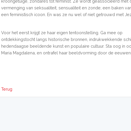
kroongetuige, zondares tot feminist. Ze wordt geassocieerd met 
vermenging van seksualiteit, sensualiteit en zonde; een baken v
een feministisch icoon. En was ze nu wel of niet getrouwd met Je
Voor het eerst krijgt ze haar eigen tentoonstelling. Ga mee op
ontdekkingstocht langs historische bronnen, indrukwekkende schil
hedendaagse beeldende kunst en populaire cultuur. Sta oog in o
Maria Magdalena, en ontrafel haar beeldvorming door de eeuwen
Terug