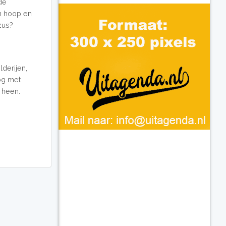
de
an hoop en
zus?
derijen,
og met
 heen.