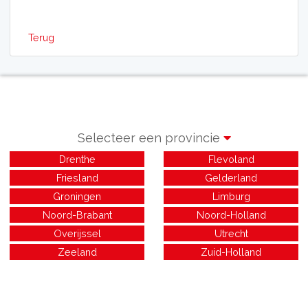
Terug
Selecteer een provincie
Drenthe
Flevoland
Friesland
Gelderland
Groningen
Limburg
Noord-Brabant
Noord-Holland
Overijssel
Utrecht
Zeeland
Zuid-Holland