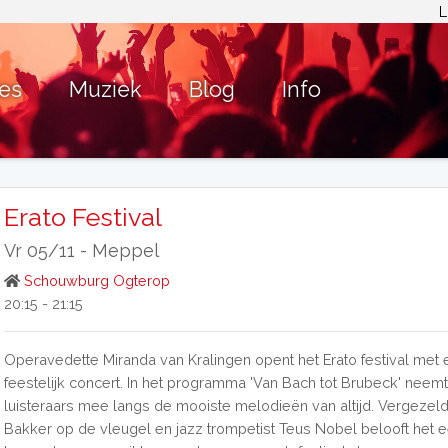
L
ies
Muziek
Blog
Info
Erato Festival
Vr 05/11 -
Meppel
Schouwburg Ogterop
20:15 - 21:15
Operavedette Miranda van Kralingen opent het Erato festival met
feestelijk concert. In het programma 'Van Bach tot Brubeck' neem
luisteraars mee langs de mooiste melodieën van altijd. Vergezel
Bakker op de vleugel en jazz trompetist Teus Nobel belooft het 