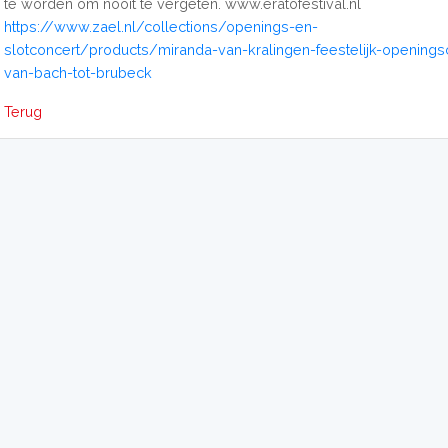
te worden om nooit te vergeten. www.eratofestival.nl
https://www.zael.nl/collections/openings-en-
slotconcert/products/miranda-van-kralingen-feestelijk-openings
van-bach-tot-brubeck
Terug