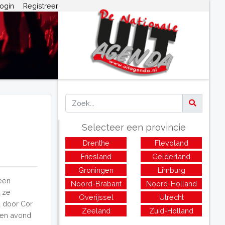
ogin
Registreer
Selecteer een provincie
Drenthe
Flevoland
Friesland
Gelderland
Groningen
Limburg
 een
Noord-Brabant
Noord-Holland
t ze
Overijssel
Utrecht
d door Cor
Zeeland
Zuid-Holland
een avond