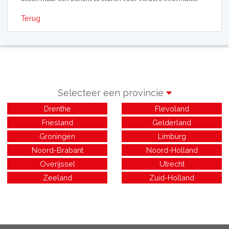
Terug
Selecteer een provincie
Drenthe
Flevoland
Friesland
Gelderland
Groningen
Limburg
Noord-Brabant
Noord-Holland
Overijssel
Utrecht
Zeeland
Zuid-Holland