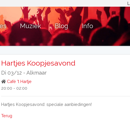
L
ies
Muziek
Blog
Info
Hartjes Koopjesavond
Di 03/12 -
Alkmaar
Café 't Hartje
20:00 - 02:00
Hartjes Koopjesavond: speciale aanbiedingen!
Terug