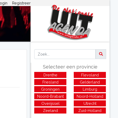
ogin
Registreer
Selecteer een provincie
Drenthe
Flevoland
Friesland
Gelderland
Groningen
Limburg
Noord-Brabant
Noord-Holland
Overijssel
Utrecht
Zeeland
Zuid-Holland