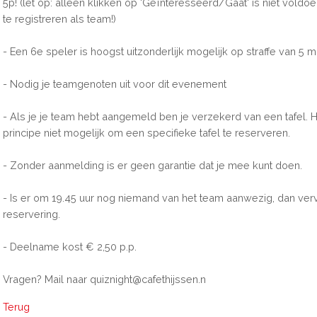
5p! (let op: alleen klikken op 'Geïnteresseerd/Gaat' is niet vold
te registreren als team!)
- Een 6e speler is hoogst uitzonderlijk mogelijk op straffe van 5 
- Nodig je teamgenoten uit voor dit evenement
- Als je je team hebt aangemeld ben je verzekerd van een tafel. He
principe niet mogelijk om een specifieke tafel te reserveren.
- Zonder aanmelding is er geen garantie dat je mee kunt doen.
- Is er om 19.45 uur nog niemand van het team aanwezig, dan verv
reservering.
- Deelname kost € 2,50 p.p.
Vragen? Mail naar quiznight@cafethijssen.n
Terug