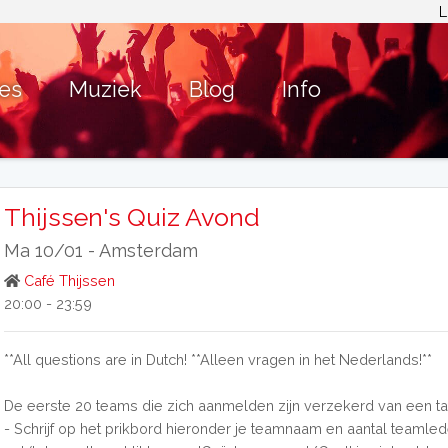
L
ies
Muziek
Blog
Info
Thijssen's Quiz Avond
Ma 10/01 -
Amsterdam
Café Thijssen
20:00 - 23:59
**All questions are in Dutch! **Alleen vragen in het Nederlands!**
De eerste 20 teams die zich aanmelden zijn verzekerd van een taf
- Schrijf op het prikbord hieronder je teamnaam en aantal teamled