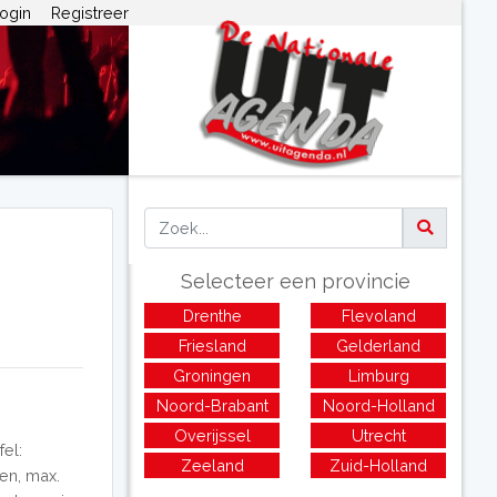
ogin
Registreer
Selecteer een provincie
Drenthe
Flevoland
Friesland
Gelderland
Groningen
Limburg
Noord-Brabant
Noord-Holland
Overijssel
Utrecht
el:
Zeeland
Zuid-Holland
en, max.