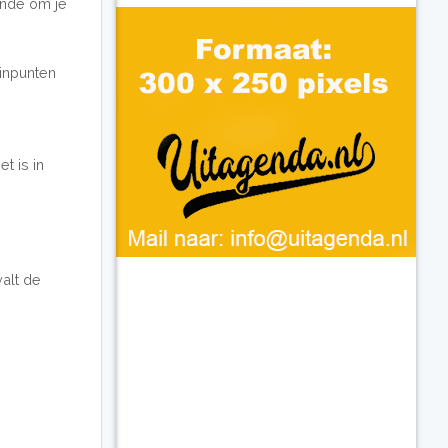
oende om je
minpunten
t is in
alt de