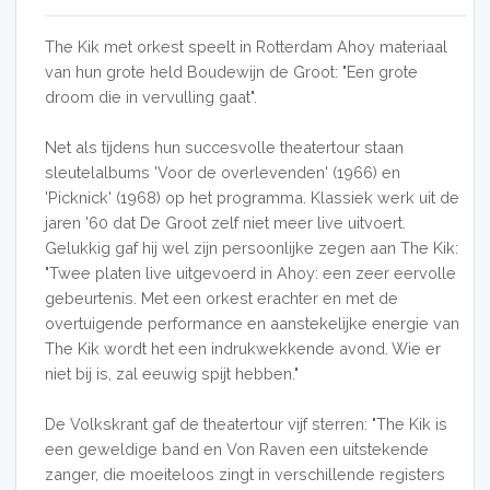
The Kik met orkest speelt in Rotterdam Ahoy materiaal
van hun grote held Boudewijn de Groot: "Een grote
droom die in vervulling gaat".
Net als tijdens hun succesvolle theatertour staan
sleutelalbums 'Voor de overlevenden' (1966) en
'Picknick' (1968) op het programma. Klassiek werk uit de
jaren '60 dat De Groot zelf niet meer live uitvoert.
Gelukkig gaf hij wel zijn persoonlijke zegen aan The Kik:
"Twee platen live uitgevoerd in Ahoy: een zeer eervolle
gebeurtenis. Met een orkest erachter en met de
overtuigende performance en aanstekelijke energie van
The Kik wordt het een indrukwekkende avond. Wie er
niet bij is, zal eeuwig spijt hebben."
De Volkskrant gaf de theatertour vijf sterren: "The Kik is
een geweldige band en Von Raven een uitstekende
zanger, die moeiteloos zingt in verschillende registers