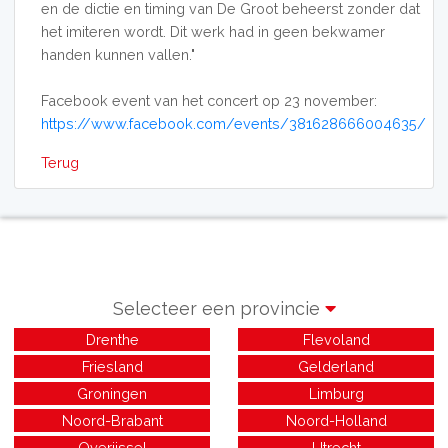
en de dictie en timing van De Groot beheerst zonder dat
het imiteren wordt. Dit werk had in geen bekwamer
handen kunnen vallen."
Facebook event van het concert op 23 november:
https://www.facebook.com/events/381628666004635/
Terug
Selecteer een provincie
Drenthe
Flevoland
Friesland
Gelderland
Groningen
Limburg
Noord-Brabant
Noord-Holland
Overijssel
Utrecht