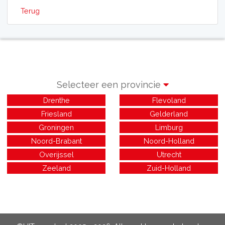
Terug
Selecteer een provincie
Drenthe
Flevoland
Friesland
Gelderland
Groningen
Limburg
Noord-Brabant
Noord-Holland
Overijssel
Utrecht
Zeeland
Zuid-Holland