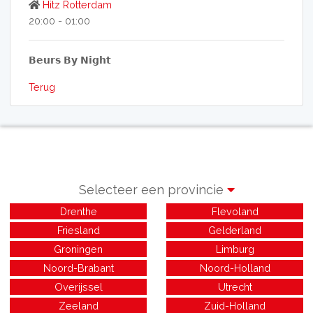
Hitz Rotterdam
20:00 - 01:00
𝗕𝗲𝘂𝗿𝘀 𝗕𝘆 𝗡𝗶𝗴𝗵𝘁
Terug
Selecteer een provincie
Drenthe
Flevoland
Friesland
Gelderland
Groningen
Limburg
Noord-Brabant
Noord-Holland
Overijssel
Utrecht
Zeeland
Zuid-Holland