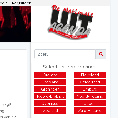
ogin
Registreer
Selecteer een provincie
Drenthe
Flevoland
Friesland
Gelderland
Groningen
Limburg
Noord-Brabant
Noord-Holland
Overijssel
Utrecht
de 1960-
Zeeland
Zuid-Holland
ing
ven van 42