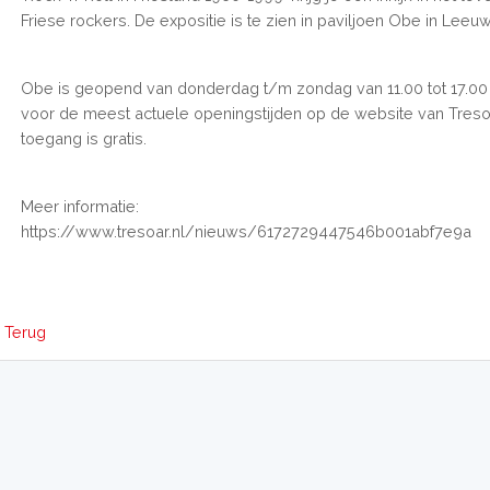
Friese rockers. De expositie is te zien in paviljoen Obe in Leeu
Obe is geopend van donderdag t/m zondag van 11.00 tot 17.00 u
voor de meest actuele openingstijden op de website van Treso
toegang is gratis.
Meer informatie:
https://www.tresoar.nl/nieuws/6172729447546b001abf7e9a
Terug