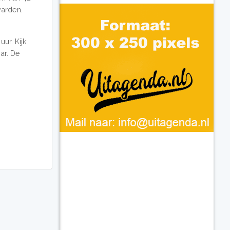
warden.
ur. Kijk
ar. De