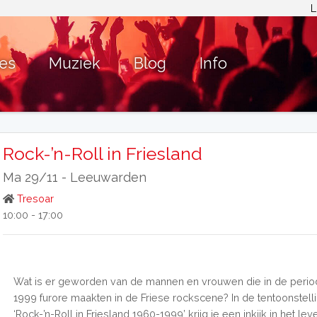
L
ies
Muziek
Blog
Info
Rock-’n-Roll in Friesland
Ma 29/11 -
Leeuwarden
Tresoar
10:00 - 17:00
Wat is er geworden van de mannen en vrouwen die in de perio
1999 furore maakten in de Friese rockscene? In de tentoonstell
‘Rock-’n-Roll in Friesland 1960-1999’ krijg je een inkijk in het le