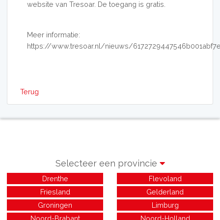
website van Tresoar. De toegang is gratis.
Meer informatie:
https://www.tresoar.nl/nieuws/6172729447546b001abf7
Terug
Selecteer een provincie
Drenthe
Flevoland
Friesland
Gelderland
Groningen
Limburg
Noord-Brabant
Noord-Holland