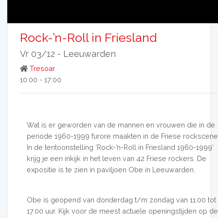
Rock-’n-Roll in Friesland
Vr 03/12 -
Leeuwarden
Tresoar
10:00 - 17:00
Wat is er geworden van de mannen en vrouwen die in de
periode 1960-1999 furore maakten in de Friese rockscene
In de tentoonstelling ‘Rock-’n-Roll in Friesland 1960-1999’
krijg je een inkijk in het leven van 42 Friese rockers. De
expositie is te zien in paviljoen Obe in Leeuwarden.
Obe is geopend van donderdag t/m zondag van 11.00 tot
17.00 uur. Kijk voor de meest actuele openingstijden op de