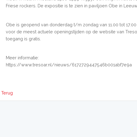
Friese rockers. De expositie is te zien in paviljoen Obe in Leeu
Obe is geopend van donderdag t/m zondag van 11.00 tot 17.00 u
voor de meest actuele openingstijden op de website van Treso
toegang is gratis.
Meer informatie:
https://www.tresoar.nl/nieuws/6172729447546b001abf7e9a
Terug