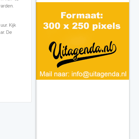
warden.
ur. Kijk
ar. De