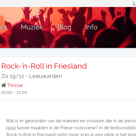
L
ies
Muziek
Blog
Info
Rock-’n-Roll in Friesland
Zo 19/12 -
Leeuwarden
Tresoar
10:00 - 17:00
Wat is er geworden van de mannen en vrouwen die in de perio
1999 furore maakten in de Friese rockscene? In de tentoonstell
‘Rock-’n-Roll in Friesland 1960-1999’ krijg je een inkijk in het le