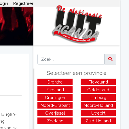
ogin
Registreer
Selecteer een provincie
Drenthe
Flevoland
Friesland
Gelderland
Groningen
Limburg
Noord-Brabant
Noord-Holland
Overijssel
Utrecht
de 1960-
Zeeland
Zuid-Holland
ing
ven van 42