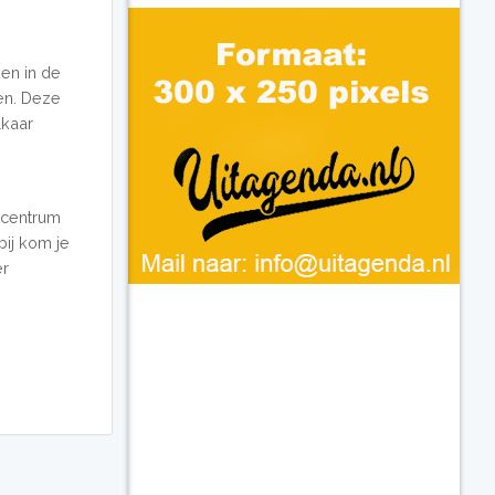
en in de
en. Deze
lkaar
t centrum
bij kom je
er