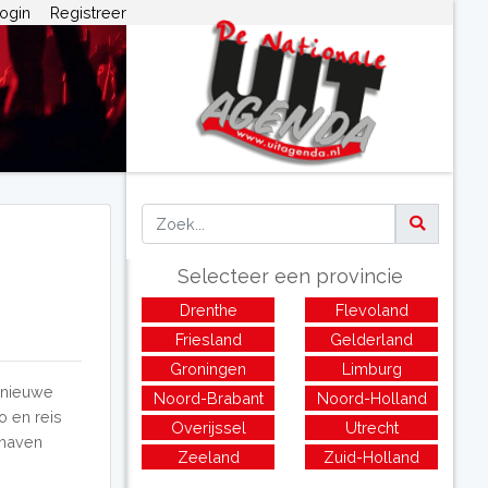
ogin
Registreer
Selecteer een provincie
Drenthe
Flevoland
Friesland
Gelderland
Groningen
Limburg
 nieuwe
Noord-Brabant
Noord-Holland
o en reis
Overijssel
Utrecht
 haven
Zeeland
Zuid-Holland