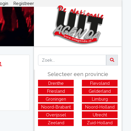
ogin
Registreer
1
Selecteer een provincie
Drenthe
Flevoland
Friesland
Gelderland
Groningen
Limburg
Noord-Brabant
Noord-Holland
Overijssel
Utrecht
Zeeland
Zuid-Holland