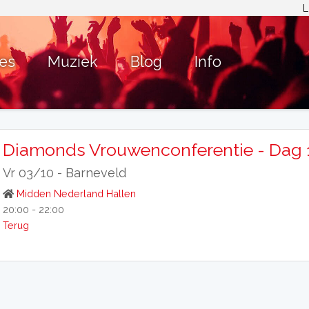
L
ies
Muziek
Blog
Info
Diamonds Vrouwenconferentie - Dag 
Vr 03/10 -
Barneveld
Midden Nederland Hallen
20:00 - 22:00
Terug