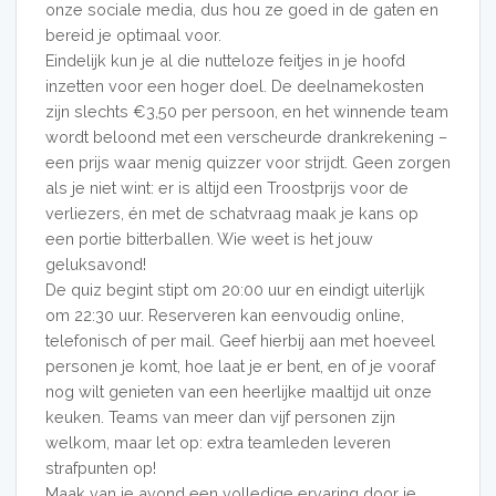
onze sociale media, dus hou ze goed in de gaten en
bereid je optimaal voor.
Eindelijk kun je al die nutteloze feitjes in je hoofd
inzetten voor een hoger doel. De deelnamekosten
zijn slechts €3,50 per persoon, en het winnende team
wordt beloond met een verscheurde drankrekening –
een prijs waar menig quizzer voor strijdt. Geen zorgen
als je niet wint: er is altijd een Troostprijs voor de
verliezers, én met de schatvraag maak je kans op
een portie bitterballen. Wie weet is het jouw
geluksavond!
De quiz begint stipt om 20:00 uur en eindigt uiterlijk
om 22:30 uur. Reserveren kan eenvoudig online,
telefonisch of per mail. Geef hierbij aan met hoeveel
personen je komt, hoe laat je er bent, en of je vooraf
nog wilt genieten van een heerlijke maaltijd uit onze
keuken. Teams van meer dan vijf personen zijn
welkom, maar let op: extra teamleden leveren
strafpunten op!
Maak van je avond een volledige ervaring door je