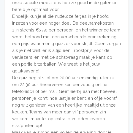
onze sociale media, dus hou ze goed in de gaten en
bereid je optimaal voor.
Eindelijk kun je al die nutteloze feitjes in je hoofd
inzetten voor een hoger doel. De deelnamekosten
zijn slechts €3,50 per persoon, en het winnende team
wordt beloond met een verscheurde drankrekening –
een prijs waar menig quizzer voor strijdt. Geen zorgen
als je niet wint: er is altijd een Troostprijs voor de
verliezers, én met de schatvraag maak je kans op
een portie bitterballen. Wie weet is het jouw
geluksavond!
De quiz begint stipt om 20:00 uur en eindigt uiterlijk
om 22:30 uur. Reserveren kan eenvoudig online,
telefonisch of per mail. Geef hierbij aan met hoeveel
personen je komt, hoe laat je er bent, en of je vooraf
nog wilt genieten van een heerlijke maaltijd uit onze
keuken. Teams van meer dan vijf personen zijn
welkom, maar let op: extra teamleden leveren
strafpunten op!
Maak van je avond een volledige ervaring door je