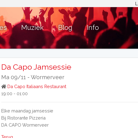
L
ies
Muziek
Blog
Info
Da Capo Jamsessie
Ma 09/11 -
Wormerveer
Da Capo Italiaans Restaurant
19:00 - 01:00
Elke maandag jamsessie
Bij Ristorante Pizzeria
DA CAPO Wormerveer
Terug