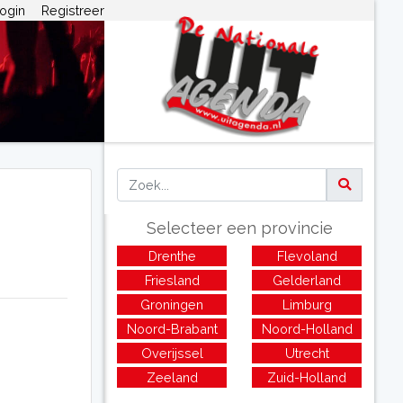
ogin
Registreer
Selecteer een provincie
Drenthe
Flevoland
Friesland
Gelderland
Groningen
Limburg
Noord-Brabant
Noord-Holland
Overijssel
Utrecht
Zeeland
Zuid-Holland