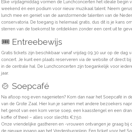
Elke vrijdagmiddag vormen de Lunchconcerten het ideale begin v
weekend én een podium voor nieuw muzikaal talent. Neem gerust
lunch mee en geniet van de aanstormende talenten van de Nede
conservatoria. De toegang is helemaal gratis, dus dit is je kans o
sterren van de toekomst te ontdekken zonder een cent uit te gev
🎟️ Entreebewijs
Gratis tickets zijn beschikbaar vanaf vrijdag 09.30 uur op de dag v
concert. Je kunt een plaats reserveren via de website of direct bi
in de centrale hal. De Lunchconcerten zijn toegankelijk voor iede
jaar.
🍲 Soepcafé
Na afloop nog even nagenieten? Kom dan naar het Soepcafé in 
van de Grote Zaal. Hier kun je samen met andere bezoekers nap
het genot van een kom verse soep, een kaasstengel en een drank
koffie of thee) – alles voor slechts €7,50.
Onze vriendelijke gastheren en -vrouwen ontvangen je graag bij d
de nieuwe ingang aan het Vredenburgplein. Een ticket voor het S