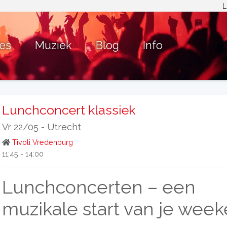
L
ies
Muziek
Blog
Info
Lunchconcert klassiek
Vr 22/05 -
Utrecht
Tivoli Vredenburg
11:45 - 14:00
Lunchconcerten – een
muzikale start van je wee