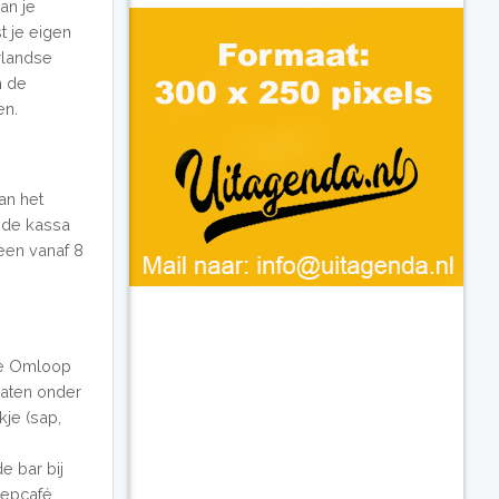
an je
 je eigen
rlandse
m de
en.
an het
j de kassa
reen vanaf 8
de Omloop
raten onder
je (sap,
e bar bij
oepcafé