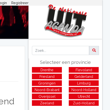
ogin
Registreer
Selecteer een provincie
Drenthe
Flevoland
Friesland
Gelderland
Groningen
Limburg
Noord-Brabant
Noord-Holland
Overijssel
Utrecht
kend
Zeeland
Zuid-Holland