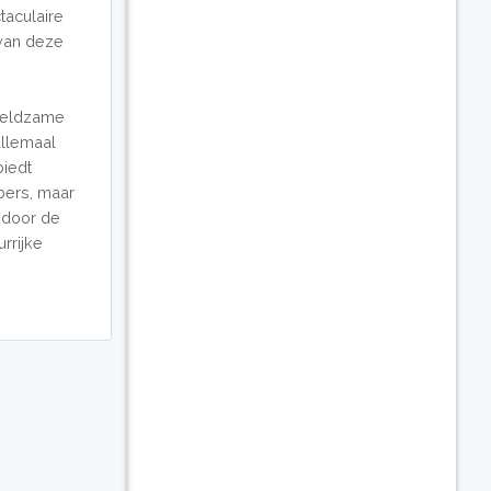
taculaire
 van deze
 zeldzame
allemaal
biedt
bers, maar
 door de
rrijke