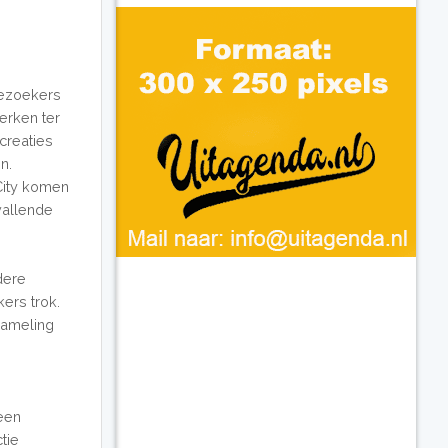
bezoekers
erken ter
creaties
n.
City komen
vallende
dere
ers trok.
zameling
 een
tie