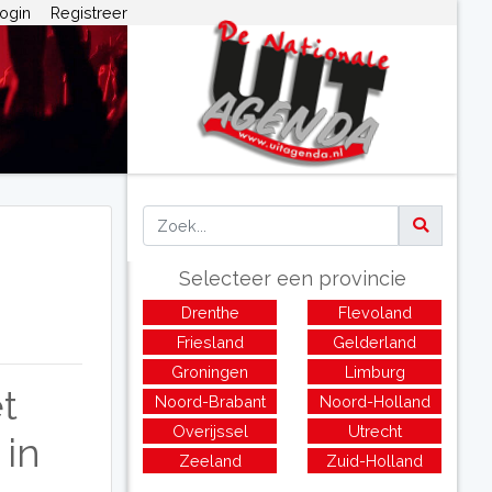
ogin
Registreer
Selecteer een provincie
Drenthe
Flevoland
Friesland
Gelderland
Groningen
Limburg
t
Noord-Brabant
Noord-Holland
Overijssel
Utrecht
in
Zeeland
Zuid-Holland