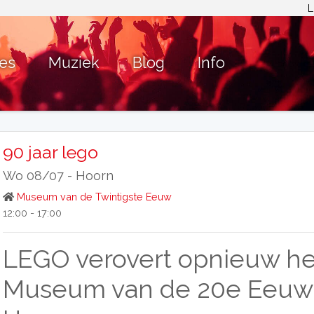
L
ies
Muziek
Blog
Info
90 jaar lego
Wo 08/07 -
Hoorn
Museum van de Twintigste Eeuw
12:00 - 17:00
LEGO verovert opnieuw he
Museum van de 20e Eeuw 