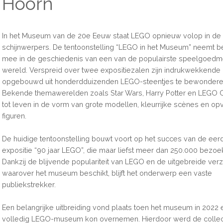
Hoorn
In het Museum van de 20e Eeuw staat LEGO opnieuw volop in de
schijnwerpers. De tentoonstelling “LEGO in het Museum” neemt 
mee in de geschiedenis van een van de populairste speelgoedm
wereld. Verspreid over twee expositiezalen zijn indrukwekkende 
opgebouwd uit honderdduizenden LEGO-steentjes te bewondere
Bekende themawerelden zoals Star Wars, Harry Potter en LEGO 
tot leven in de vorm van grote modellen, kleurrijke scènes en op
figuren.
De huidige tentoonstelling bouwt voort op het succes van de eer
expositie “90 jaar LEGO”, die maar liefst meer dan 250.000 bezoek
Dankzij de blijvende populariteit van LEGO en de uitgebreide ver
waarover het museum beschikt, blijft het onderwerp een vaste
publiekstrekker.
Een belangrijke uitbreiding vond plaats toen het museum in 2022
volledig LEGO-museum kon overnemen. Hierdoor werd de collec