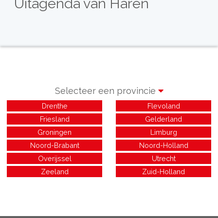
Uitagenda van Haren
Selecteer een provincie
Drenthe
Flevoland
Friesland
Gelderland
Groningen
Limburg
Noord-Brabant
Noord-Holland
Overijssel
Utrecht
Zeeland
Zuid-Holland