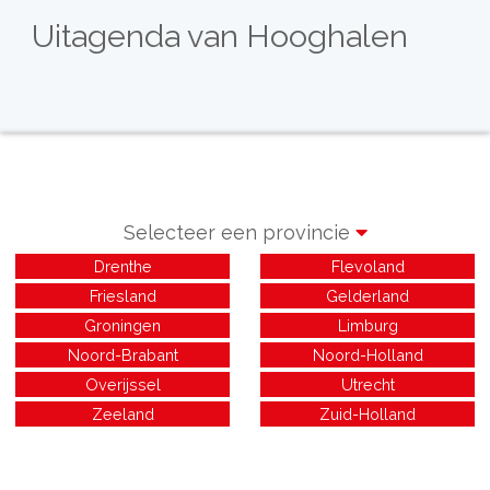
Uitagenda van Hooghalen
Selecteer een provincie
Drenthe
Flevoland
Friesland
Gelderland
Groningen
Limburg
Noord-Brabant
Noord-Holland
Overijssel
Utrecht
Zeeland
Zuid-Holland