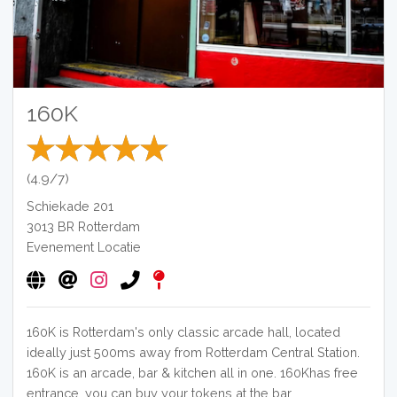
160K
(4.9/7)
Schiekade 201
3013 BR
Rotterdam
Evenement Locatie
160K is Rotterdam's only classic arcade hall, located
ideally just 500ms away from Rotterdam Central Station.
160K is an arcade, bar & kitchen all in one. 160Khas free
entrance, you can buy your tokens at the bar.