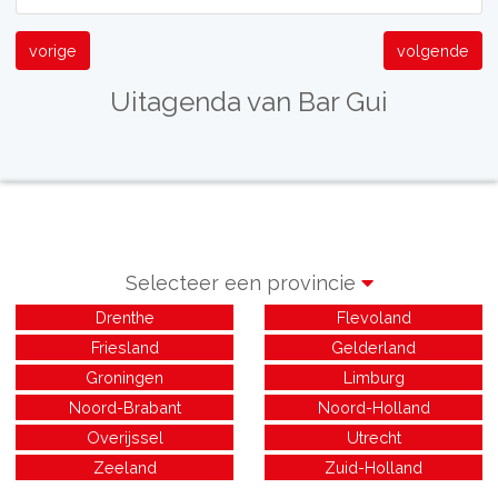
vorige
volgende
Uitagenda van Bar Gui
Selecteer een provincie
Drenthe
Flevoland
Friesland
Gelderland
Groningen
Limburg
Noord-Brabant
Noord-Holland
Overijssel
Utrecht
Zeeland
Zuid-Holland