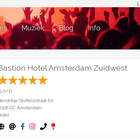
L
ies
Muziek
Blog
Info
Bastion Hotel Amsterdam Zuidwest
5.0/1)
Hendrikje Stoffelsstraat 60
1058 GC
Amsterdam
Hotel