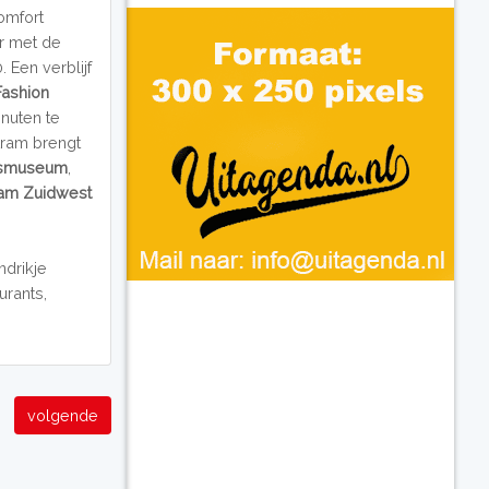
omfort
ar met de
 Een verblijf
Fashion
inuten te
tram brengt
ksmuseum
,
am Zuidwest
ndrikje
aurants,
volgende