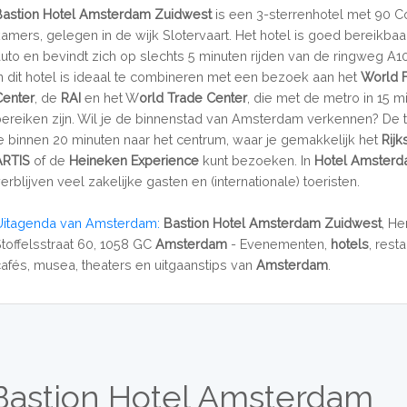
Bastion Hotel Amsterdam Zuidwest
is een 3-sterrenhotel met 90 C
kamers, gelegen in de wijk Slotervaart. Het hotel is goed bereikba
auto en bevindt zich op slechts 5 minuten rijden van de ringweg A10.
in dit hotel is ideaal te combineren met een bezoek aan het
World 
Center
, de
RAI
en het W
orld Trade Center
, die met de metro in 15 m
bereiken zijn. Wil je de binnenstad van Amsterdam verkennen? De 
je binnen 20 minuten naar het centrum, waar je gemakkelijk het
Rij
ARTIS
of de
Heineken Experience
kunt bezoeken. In
Hotel Amsterd
erblijven veel zakelijke gasten en (internationale) toeristen.
Uitagenda van Amsterdam:
Bastion Hotel Amsterdam Zuidwest
, He
Stoffelsstraat 60, 1058 GC
Amsterdam
- Evenementen,
hotels
, rest
cafés, musea, theaters en uitgaanstips van
Amsterdam
.
Bastion Hotel Amsterdam