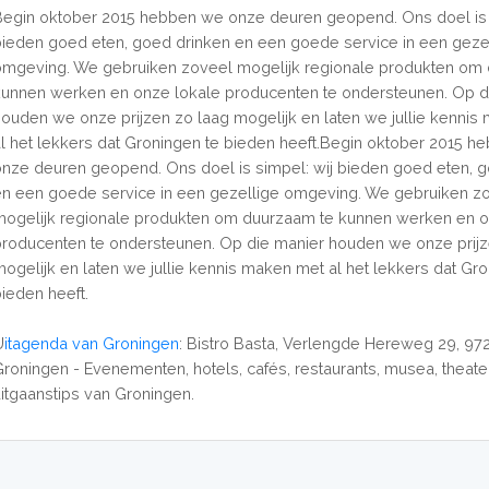
Begin oktober 2015 hebben we onze deuren geopend. Ons doel is 
bieden goed eten, goed drinken en een goede service in een geze
omgeving. We gebruiken zoveel mogelijk regionale produkten om
kunnen werken en onze lokale producenten te ondersteunen. Op d
houden we onze prijzen zo laag mogelijk en laten we jullie kenni
al het lekkers dat Groningen te bieden heeft.Begin oktober 2015 
onze deuren geopend. Ons doel is simpel: wij bieden goed eten, 
en een goede service in een gezellige omgeving. We gebruiken z
mogelijk regionale produkten om duurzaam te kunnen werken en o
producenten te ondersteunen. Op die manier houden we onze prijz
mogelijk en laten we jullie kennis maken met al het lekkers dat Gr
bieden heeft.
U
itagenda van Groningen
: Bistro Basta, Verlengde Hereweg 29, 97
Groningen - Evenementen, hotels, cafés, restaurants, musea, theate
uitgaanstips van Groningen.